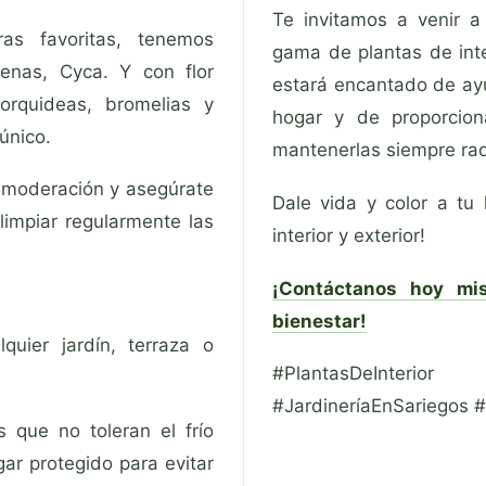
Te invitamos a venir a
as favoritas, tenemos
gama de plantas de inte
acenas, Cyca. Y con flor
estará encantado de ayu
 orquideas, bromelias y
hogar y de proporcion
único.
mantenerlas siempre rad
 moderación y asegúrate
Dale vida y color a tu
limpiar regularmente las
interior y exterior!
¡Contáctanos hoy mi
bienestar!
quier jardín, terraza o
#PlantasDeInterio
#JardineríaEnSariegos 
 que no toleran el frío
ar protegido para evitar