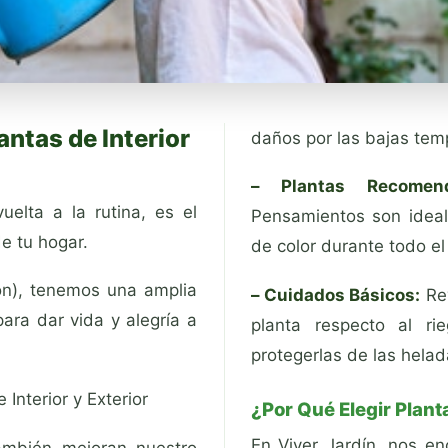
antas de Interior
daños por las bajas tem
– Plantas Recomend
uelta a la rutina, es el
Pensamientos son ideal
e tu hogar.
de color durante todo el
ón), tenemos una amplia
– Cuidados Básicos:
Rev
para dar vida y alegría a
planta respecto al ri
protegerlas de las helad
Interior y Exterior
¿Por Qué Elegir Plant
En Viver Jardín, nos e
ambién mejoran nuestro