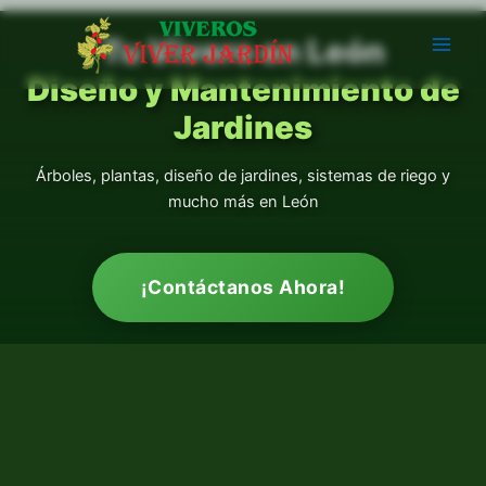
Ir
al
Tu Vivero en León
contenido
Diseño y Mantenimiento de
Jardines
Árboles, plantas, diseño de jardines, sistemas de riego y
mucho más en León
¡Contáctanos Ahora!