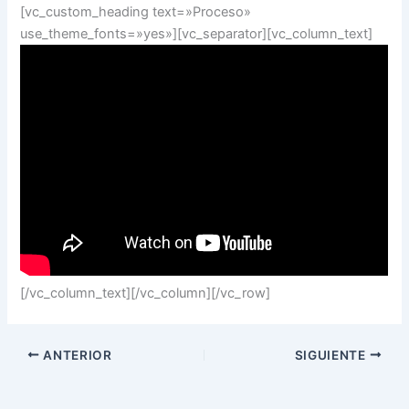
[vc_custom_heading text=»Proceso»
use_theme_fonts=»yes»][vc_separator][vc_column_text]
[/vc_column_text][/vc_column][/vc_row]
ANTERIOR
SIGUIENTE