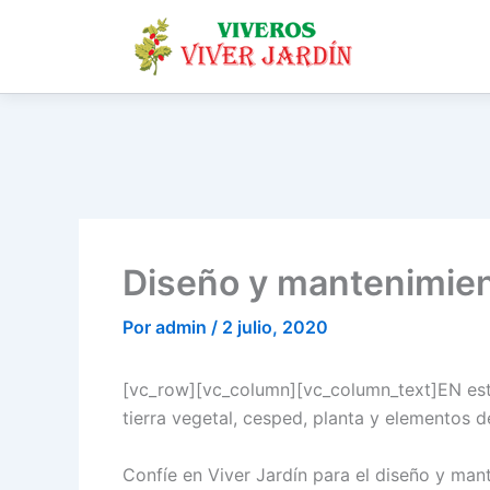
Ir
al
contenido
Diseño y mantenimien
Por
admin
/
2 julio, 2020
[vc_row][vc_column][vc_column_text]EN este 
tierra vegetal, cesped, planta y elementos d
Confíe en Viver Jardín para el diseño y man